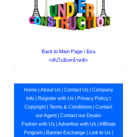
Back to Main Page / ย้อน
กลับไปยังหน้าหลัก
Home
|
About Us
|
Contact Us
|
Company
Info
|
Register with Us
|
Privacy Policy
|
Copyright
|
Terms & Conditions
|
Contact
our Agent
|
Contact our Dealer
Partner with Us
|
Advertise with Us
|
Affiliate
Program
|
Banner Exchange
|
Link to Us
|