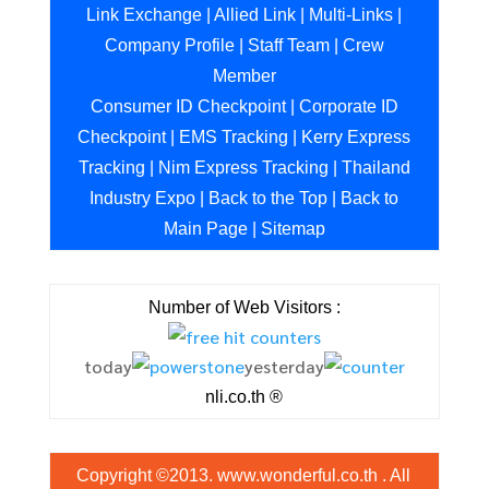
Link Exchange
|
Allied Link
|
Multi-Links
|
Company Profile
|
Staff Team
|
Crew
Member
Consumer ID Checkpoint
|
Corporate ID
Checkpoint
|
EMS Tracking
|
Kerry Express
Tracking
|
Nim Express Tracking
|
Thailand
Industry Expo
|
Back to the Top
|
Back to
Main Page
|
Sitemap
Number of Web Visitors :
today
yesterday
nli.co.th ®
Copyright ©2013. www.wonderful.co.th . All