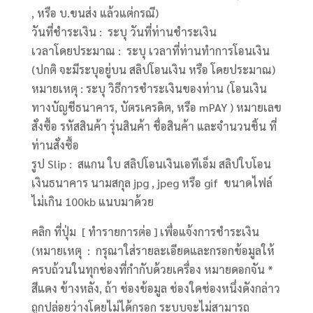
, หรือ บ.ขนส่ง แล้วแต่กรณี)
วันที่ชำระเงิน : ระบุ วันที่ท่านชำระเงิน
เวลาโดยประมาณ : ระบุ เวลาที่ท่านทำการโอนเงิน
(ปกติ จะมีระบุอยู่บน สลิปโอนเงิน หรือ โดยประมาณ)
หมายเหตุ : ระบุ วิธีการชำระเงินของท่าน (โอนเงิน
ทางบัญชีธนาคาร, บัตรเครดิต, หรือ mPAY ) หมายเลข
สั่งซื้อ รหัสสินค้า รุ่นสินค้า ชื่อสินค้า และจำนวนชิ้น ที่
ท่านสั่งซื้อ
รูป Slip : สแกน ใบ สลิปโอนเงินเอทีเอ็ม สลิปใบโอน
เงินธนาคาร นามสกุล jpg , jpeg หรือ gif ขนาดไฟล์
ไม่เกิน 100kb แนบมาด้วย
คลิก ที่ปุ่ม [ ทำรายการต่อ ] เพื่อแจ้งการชำระเงิน
(หมายเหตุ : กรุณาใส่รายละเอียดและกรอกข้อมูลให้
ครบถ้วนในทุกช่องที่กำกับด้วยเครื่อง หมายดอกจัน *
สีแดง ข้างหลัง, ถ้า ช่องข้อมูล ช่องใดช่องหนึ่งดังกล่าว
ถูกปล่อยว่างโดยไม่ได้กรอก ระบบจะไม่สามารถ